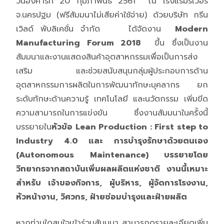
วันอังคารที่ 20 กุมภาพันธ์ 2561 ณ โรงแรมริเวอร์
จ.นครปฐม (ฟรีสัมมนาไม่เสียค่าใช้จ่าย)
ด้วยบริษัท กรีน
เวิลด์ พับลิเคชั่น จำกัด ได้จัดงาน
Modern
Manufacturing Forum 2018
ขึ้น ซึ่งเป็นงาน
สัมมนาและงานแสดงสินค้าอุตสาหกรรมเพื่อเป็นการส่ง
เสริม และช่วยสนับสนุนกลุ่มผู้ประกอบการด้าน
อุตสาหกรรมการผลิตในการพัฒนาทักษะบุคลากร ยก
ระดับทักษะด้านความรู้ เทคโนโลยี และนวัตกรรม เพิ่มขีด
ความสามารถในการแข่งขัน ซึ่งงานสัมมนาในครั้งนี้
บรรยายใน
หัวข้อ
Lean Production : First step to
Industry 4.0 และ การบำรุงรักษาด้วยตนเอง
(Autonomous Maintenance) บรรยายโดย
วิทยากรจากสถาบันเพิ่มผลผลิตแห่งชาติ งานนี้เหมาะ
สำหรับ เจ้าของกิจการ, ผู้บริหาร, ผู้จัดการโรงงาน,
หัวหน้างาน, วิศวกร, ฝ่ายซ่อมบำรุงและฝ่ายผลิต
หากท่านใดสนใจเข้าร่วมสัมมนา สามารถดูรายละเอียดเพิ่ม