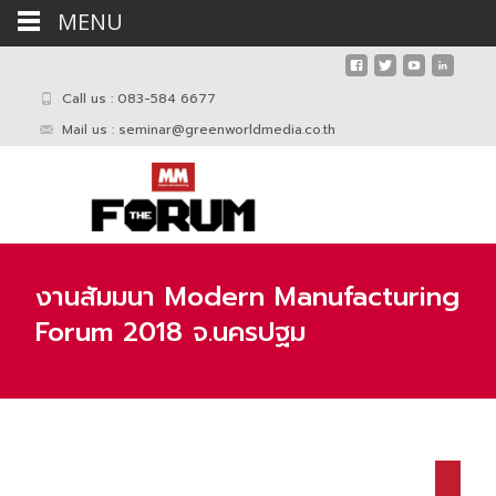
MENU
Call us : 083-584 6677
Mail us :
seminar@greenworldmedia.co.th
งานสัมมนา Modern Manufacturing
Forum 2018 จ.นครปฐม