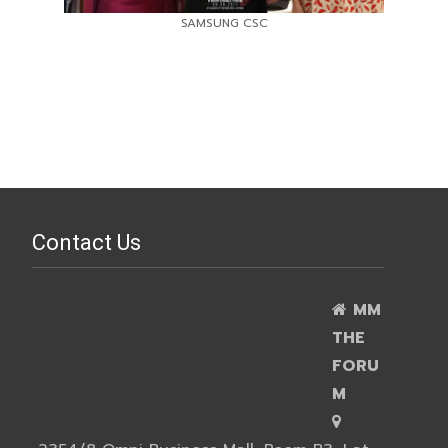
SAMSUNG CSC
Contact Us
MM
THE
FORU
M