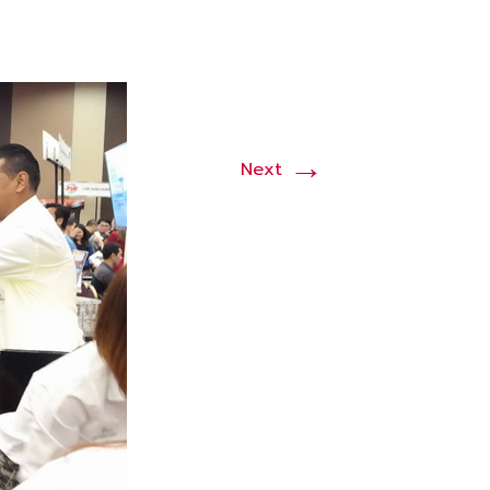
→
Next