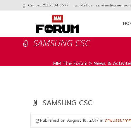
Call us : 083-584 6677
Mail us :
seminar@greenworld
Skip
to
HO
conte
SAMSUNG CSC
MM The Forum
>
News & Activiti
SAMSUNG CSC
Published on
August 18, 2017
in
ภาพบรรยากาศ