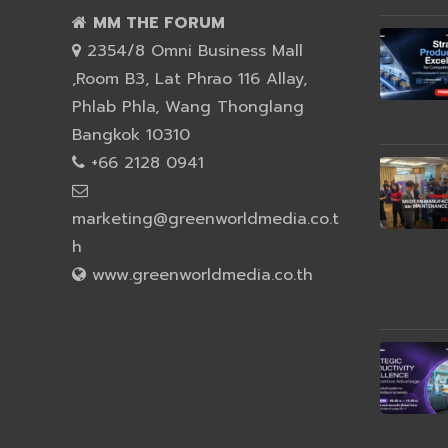
MM THE FORUM
2354/8 Omni Business Mall
,Room B3, Lat Phrao 116 Allay,
Phlab Phla, Wang Thonglang
Bangkok 10310
+66 2128 0941
marketing@greenworldmedia.co.t
h
www.greenworldmedia.co.th