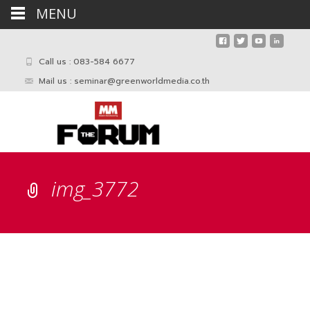
MENU
Call us : 083-584 6677
Mail us :
seminar@greenworldmedia.co.th
img_3772