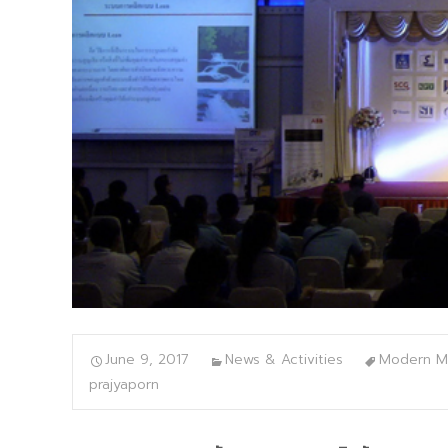
June 9, 2017
News & Activities
Modern Ma
prajyaporn