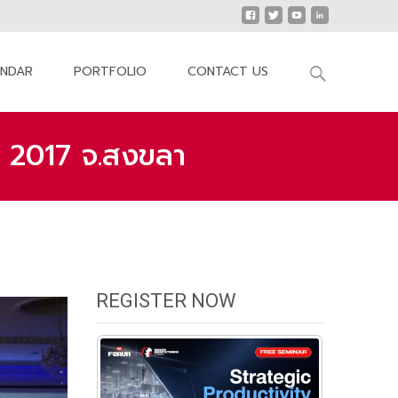
Search
ENDAR
PORTFOLIO
CONTACT US
for:
 2017 จ.สงขลา
มนา Modern Manufacturing Forum 2017 จ.สงขลา
REGISTER NOW