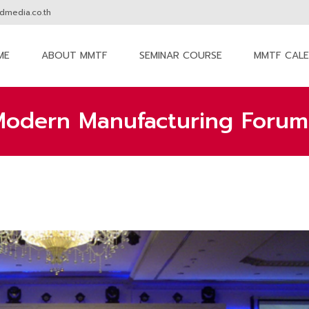
media.co.th
ME
ABOUT MMTF
SEMINAR COURSE
MMTF CAL
nt
Modern Manufacturing Forum
MM The Forum
>
News & Activities
>
ขอเชิญชมภาพงานสัม