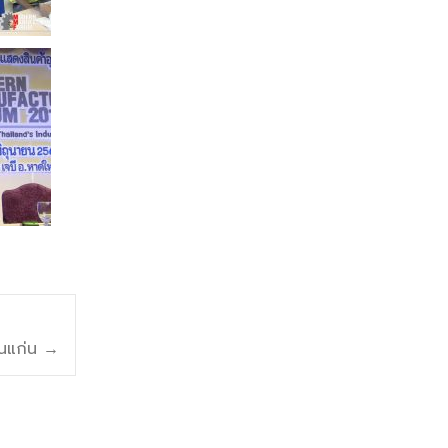
อนแก่น
→