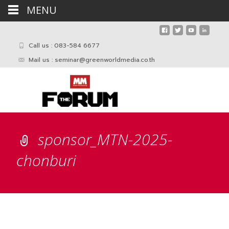
MENU
Call us : 083-584 6677
Mail us :
seminar@greenworldmedia.co.th
sponsor_MTN-2025-
chonburi