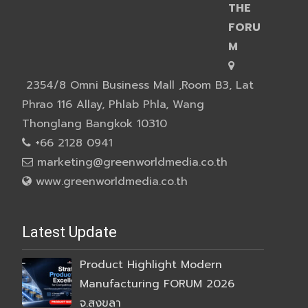
THE
FORU
M
2354/8 Omni Business Mall ,Room B3, Lat
Phrao 116 Allay, Phlab Phla, Wang
Thonglang Bangkok 10310
+66 2128 0941
marketing@greenworldmedia.co.th
www.greenworldmedia.co.th
Latest Update
Product Highlight Modern
Manufacturing FORUM 2026
จ.สงขลา