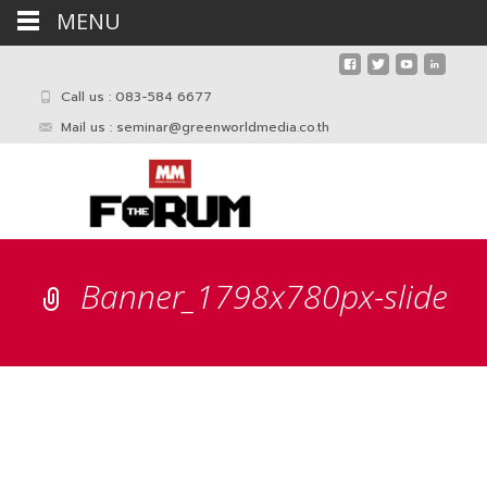
MENU
Call us : 083-584 6677
Mail us :
seminar@greenworldmedia.co.th
Banner_1798x780px-slide