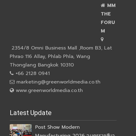
MM
THE
FORU
M
2354/8 Omni Business Mall ,Room B3, Lat
Phrao 116 Allay, Phlab Phla, Wang
Thonglang Bangkok 10310
+66 2128 0941
marketing@greenworldmedia.co.th
www.greenworldmedia.co.th
Latest Update
Post Show Modern
Manufacturing 2026 จ.นครราชสีมา