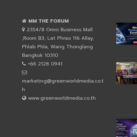
MM THE FORUM
2354/8 Omni Business Mall
,Room B3, Lat Phrao 116 Allay,
Phlab Phla, Wang Thonglang
Bangkok 10310
+66 2128 0941
marketing@greenworldmedia.co.t
h
www.greenworldmedia.co.th