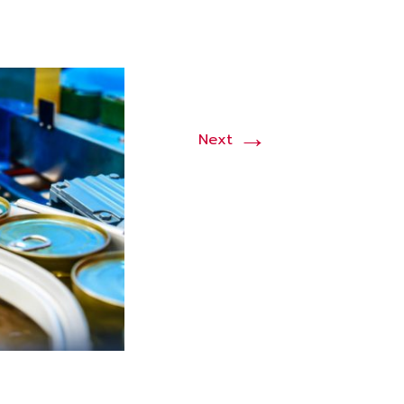
→
Next