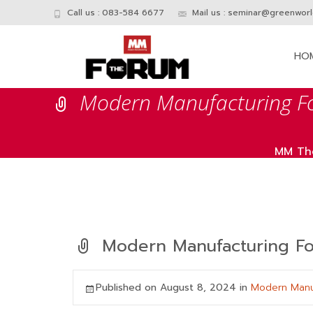
Call us : 083-584 6677
Mail us :
seminar@greenworld
Skip
to
HO
conte
Modern Manufacturing 
MM Th
Modern Manufacturing F
Published on
August 8, 2024
in
Modern Manu