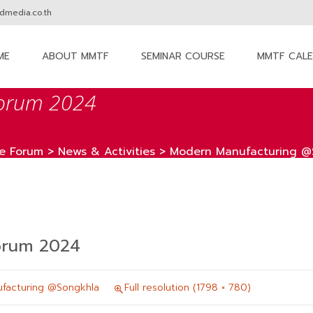
media.co.th
ME
ABOUT MMTF
SEMINAR COURSE
MMTF CAL
nt
Forum 2024
e Forum
>
News & Activities
>
Modern Manufacturing @
orum 2024
facturing @Songkhla
Full resolution (1798 × 780)