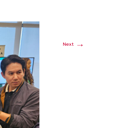
→
Next