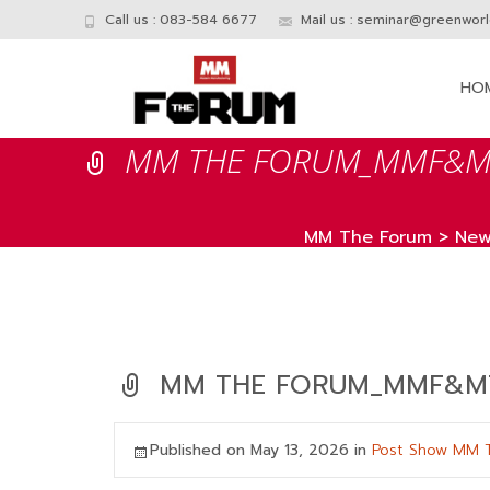
Call us : 083-584 6677
Mail us :
seminar@greenworld
Skip
to
HO
conte
MM THE FORUM_MMF&MT
MM The Forum
>
New
MM THE FORUM_MMF&MTN
Published on
May 13, 2026
in
Post Show MM T