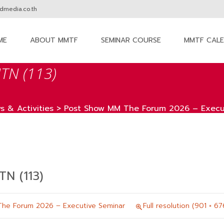
media.co.th
ME
ABOUT MMTF
SEMINAR COURSE
MMTF CAL
nt
N (113)
s & Activities
>
Post Show MM The Forum 2026 – Execu
 (113)
he Forum 2026 – Executive Seminar
Full resolution (901 × 67