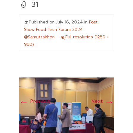
31
Published on
July 18, 2024
in
Post
Show Food Tech Forum 2024
@Samutsakhon
Full resolution (1280 ×
960)
←
→
Previous
Next