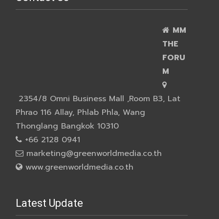
MM
THE
FORU
M
2354/8 Omni Business Mall ,Room B3, Lat
Phrao 116 Allay, Phlab Phla, Wang
Thonglang Bangkok 10310
+66 2128 0941
marketing@greenworldmedia.co.th
www.greenworldmedia.co.th
Latest Update