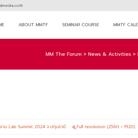
media.co.th
ME
ABOUT MMTF
SEMINAR COURSE
MMTF CAL
nt
MM The Forum
>
News & Activities
>
งาน Lab Summit 2024 จ.ปทุมธานี
Full resolution (2560 × 1920)