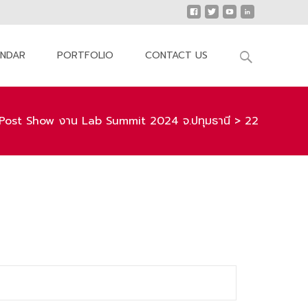
Search
ENDAR
PORTFOLIO
CONTACT US
for:
Post Show งาน Lab Summit 2024 จ.ปทุมธานี
>
22