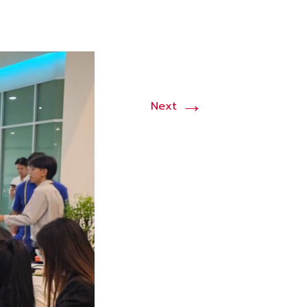
→
Next