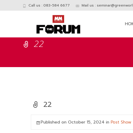
Call us : 083-584 6677
Mail us :
seminar@greenworld
Skip
to
HO
conte
22
22
Published on
October 15, 2024
in
Post Show 