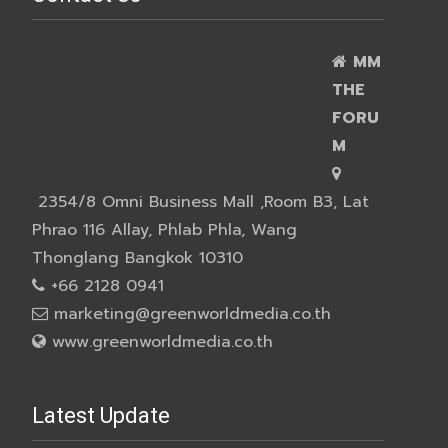
MM
THE
FORU
M
2354/8 Omni Business Mall ,Room B3, Lat
Phrao 116 Allay, Phlab Phla, Wang
Thonglang Bangkok 10310
+66 2128 0941
marketing@greenworldmedia.co.th
www.greenworldmedia.co.th
Latest Update