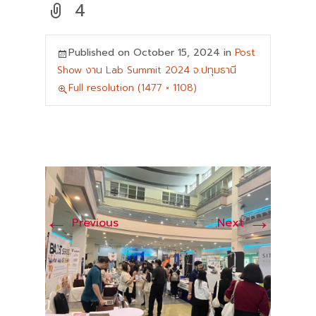
4
Published on
October 15, 2024
in
Post
Show งาน Lab Summit 2024 จ.ปทุมธานี
Full resolution (1477 × 1108)
←
→
Previous
Next