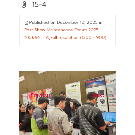
15-4
Published on
December 12, 2025
in
Post Show Maintenance Forum 2025
จ.ระยอง
Full resolution (1200 × 900)
←
→
Previous
Next