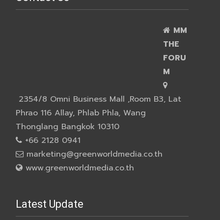
MM
THE
FORU
M
2354/8 Omni Business Mall ,Room B3, Lat
Phrao 116 Allay, Phlab Phla, Wang
Thonglang Bangkok 10310
+66 2128 0941
marketing@greenworldmedia.co.th
www.greenworldmedia.co.th
Latest Update