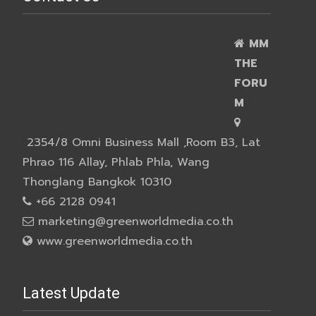
MM
THE
FORU
M
2354/8 Omni Business Mall ,Room B3, Lat
Phrao 116 Allay, Phlab Phla, Wang
Thonglang Bangkok 10310
+66 2128 0941
marketing@greenworldmedia.co.th
www.greenworldmedia.co.th
Latest Update