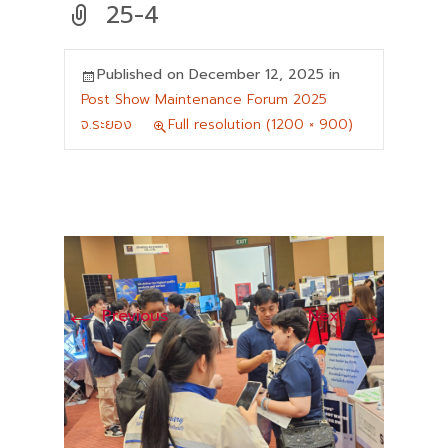
25-4
Published on
December 12, 2025
in
Post Show Maintenance Forum 2025
จ.ระยอง
Full resolution (1200 × 900)
←
→
Previous
Next