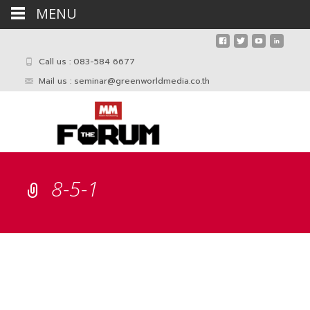
MENU
Call us : 083-584 6677
Mail us :
seminar@greenworldmedia.co.th
8-5-1