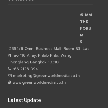
MM
THE
FORU
M
2354/8 Omni Business Mall ,Room B3, Lat
Phrao 116 Allay, Phlab Phla, Wang
Thonglang Bangkok 10310
+66 2128 0941
marketing@greenworldmedia.co.th
www.greenworldmedia.co.th
Latest Update