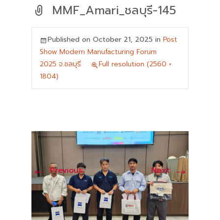
MMF_Amari_ชลบุรี-145
Published on
October 21, 2025
in
Post
Show Modern Manufacturing Forum
2025 จ.ชลบุรี
Full resolution (2560 ×
1804)
←
→
Previous
Next