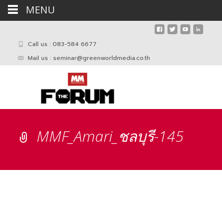
MENU
Call us : 083-584 6677
Mail us :
seminar@greenworldmedia.co.th
MMF_Amari_ชลบุรี-145