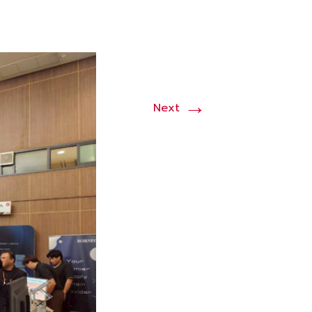
→
Next