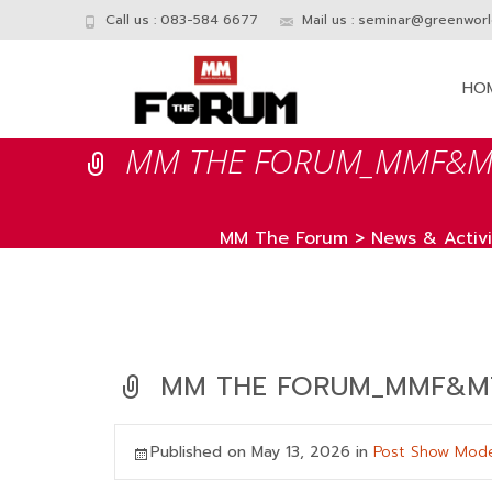
Call us : 083-584 6677
Mail us :
seminar@greenworld
Skip
to
HO
conte
MM THE FORUM_MMF&MT
MM The Forum
>
News & Activi
MM THE FORUM_MMF&MTN
Published on
May 13, 2026
in
Post Show Mode