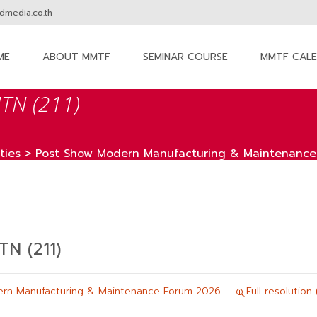
media.co.th
ME
ABOUT MMTF
SEMINAR COURSE
MMTF CAL
nt
N (211)
ties
>
Post Show Modern Manufacturing & Maintenanc
 (211)
rn Manufacturing & Maintenance Forum 2026
Full resolution