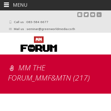
MENU
Call us : 083-584 6677
Mail us :
seminar@greenworldmedia.co.th
MM THE
FORUM_MMF&MTN (217)