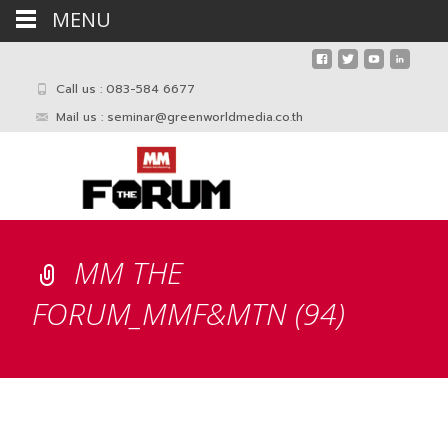
MENU
Call us : 083-584 6677
Mail us :
seminar@greenworldmedia.co.th
MM THE
FORUM_MMF&MTN (94)