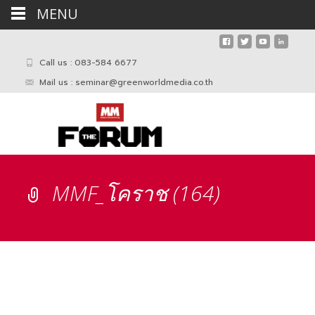
MENU
Call us : 083-584 6677
Mail us :
seminar@greenworldmedia.co.th
MMF_โคราช (164)