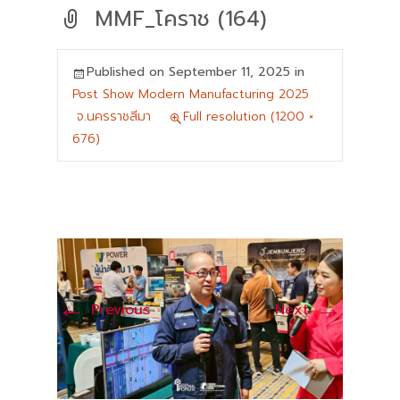
MMF_โคราช (164)
Published on
September 11, 2025
in
Post Show Modern Manufacturing 2025
จ.นครราชสีมา
Full resolution (1200 ×
676)
←
→
Previous
Next