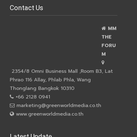
Contact Us
MM
THE
FORU
M
2354/8 Omni Business Mall ,Room B3, Lat
Phrao 116 Allay, Phlab Phla, Wang
Thonglang Bangkok 10310
+66 2128 0941
marketing@greenworldmedia.co.th
www.greenworldmedia.co.th
Latest Update