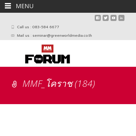
MENU
Call us : 083-584 6677
Mail us :
seminar@greenworldmedia.co.th
MMF_โคราช (184)