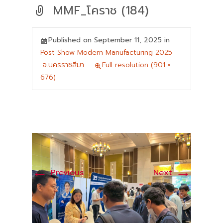
MMF_โคราช (184)
Published on
September 11, 2025
in
Post Show Modern Manufacturing 2025
จ.นครราชสีมา
Full resolution (901 ×
676)
←
→
Previous
Next