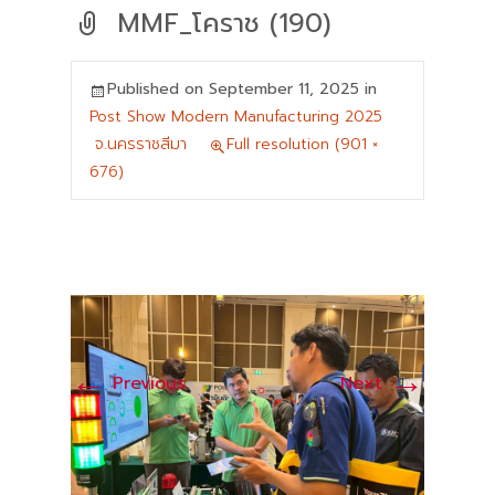
MMF_โคราช (190)
Published on
September 11, 2025
in
Post Show Modern Manufacturing 2025
จ.นครราชสีมา
Full resolution (901 ×
676)
←
→
Previous
Next