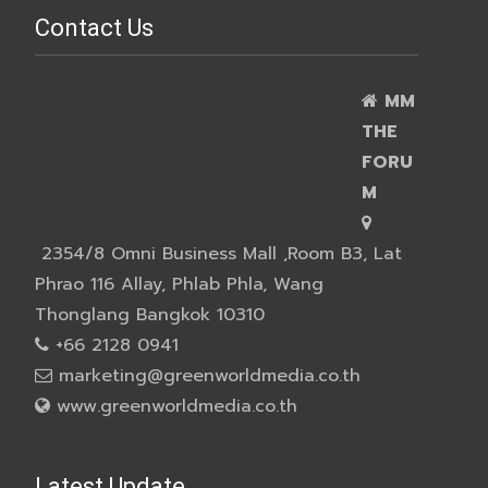
Contact Us
MM
THE
FORU
M
2354/8 Omni Business Mall ,Room B3, Lat
Phrao 116 Allay, Phlab Phla, Wang
Thonglang Bangkok 10310
+66 2128 0941
marketing@greenworldmedia.co.th
www.greenworldmedia.co.th
Latest Update