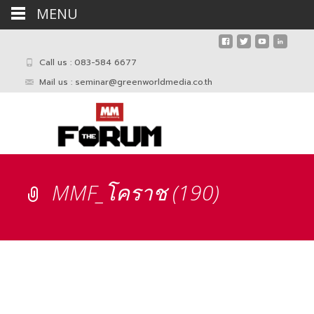
MENU
Call us : 083-584 6677
Mail us :
seminar@greenworldmedia.co.th
MMF_โคราช (190)