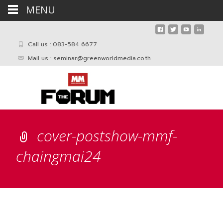
MENU
Call us : 083-584 6677
Mail us :
seminar@greenworldmedia.co.th
cover-postshow-mmf-
chaingmai24