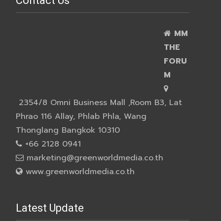
Contact Us
MM
THE
FORU
M
2354/8 Omni Business Mall ,Room B3, Lat
Phrao 116 Allay, Phlab Phla, Wang
Thonglang Bangkok 10310
+66 2128 0941
marketing@greenworldmedia.co.th
www.greenworldmedia.co.th
Latest Update