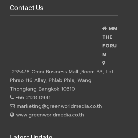
Contact Us
MM
THE
FORU
M
2354/8 Omni Business Mall ,Room B3, Lat
Phrao 116 Allay, Phlab Phla, Wang
Thonglang Bangkok 10310
+66 2128 0941
marketing@greenworldmedia.co.th
www.greenworldmedia.co.th
Latest Update