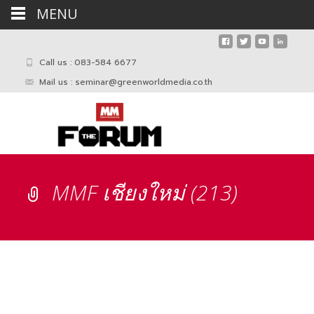
MENU
Call us : 083-584 6677
Mail us :
seminar@greenworldmedia.co.th
MMF เชียงใหม่ (213)