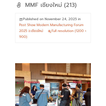
MMF เชียงใหม่ (213)
Published on
November 24, 2025
in
Post Show Modern Manufacturing Forum
2025 จ.เชียงใหม่
Full resolution (1200 ×
900)
←
→
Previous
Next