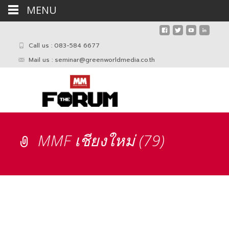
MENU
Call us : 083-584 6677
Mail us :
seminar@greenworldmedia.co.th
MMF เชียงใหม่ (79)