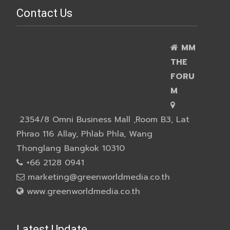
Contact Us
MM
THE
FORU
M
2354/8 Omni Business Mall ,Room B3, Lat
Phrao 116 Allay, Phlab Phla, Wang
Thonglang Bangkok 10310
+66 2128 0941
marketing@greenworldmedia.co.th
www.greenworldmedia.co.th
Latest Update