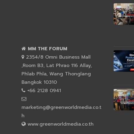
MM THE FORUM
2354/8 Omni Business Mall
,Room B3, Lat Phrao 116 Allay,
Phlab Phla, Wang Thonglang
Bangkok 10310
+66 2128 0941
marketing@greenworldmedia.co.t
h
www.greenworldmedia.co.th