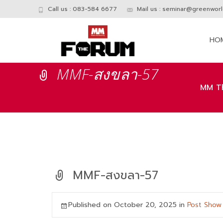
Call us : 083-584 6677
Mail us :
seminar@greenworld
Skip
to
HO
conte
MMF-สงขลา-57
MM T
MMF-สงขลา-57
Published on
October 20, 2025
in
Post Show