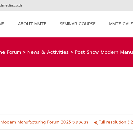
media.co.th
ME
ABOUT MMTF
SEMINAR COURSE
MMTF CAL
nt
he Forum
>
News & Activities
>
Post Show Modern Manuf
 Modern Manufacturing Forum 2025 จ.สงขลา
Full resolution (1