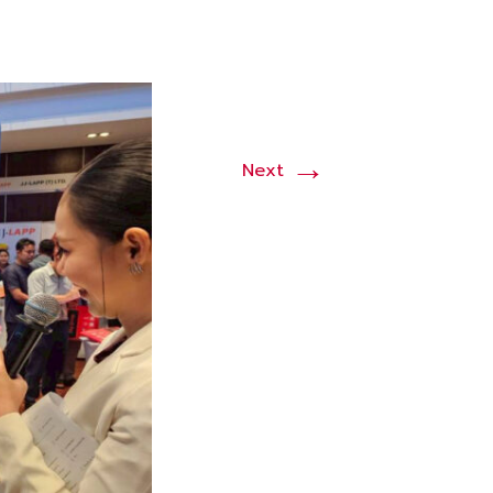
→
Next