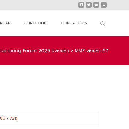
Search
ENDAR
PORTFOLIO
CONTACT US
for:
acturing Forum 2025 จ.สงขลา
>
MMF-สงขลา-57
280 × 721)