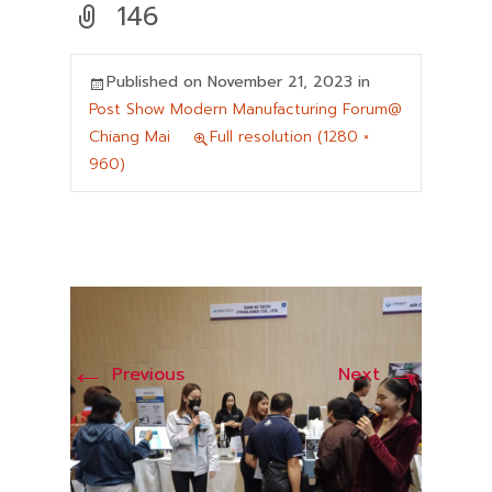
146
Published on
November 21, 2023
in
Post Show Modern Manufacturing Forum@
Chiang Mai
Full resolution (1280 ×
960)
←
→
Previous
Next