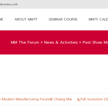
media.co.th
ME
ABOUT MMTF
SEMINAR COURSE
MMTF CAL
nt
MM The Forum
>
News & Activities
>
Post Show M
w Modern Manufacturing Forum@ Chiang Mai
Full resolution (