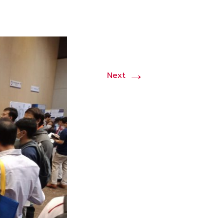
→
Next