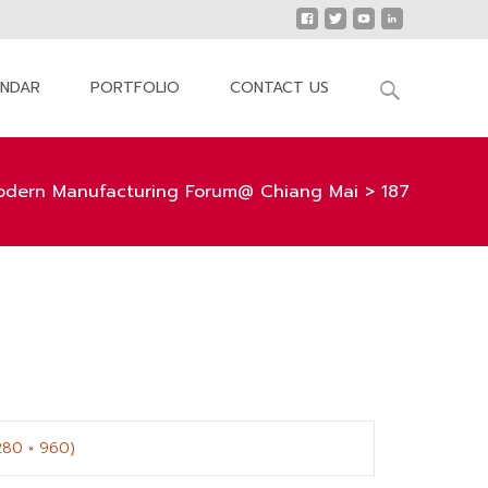
Search
ENDAR
PORTFOLIO
CONTACT US
for:
odern Manufacturing Forum@ Chiang Mai
>
187
1280 × 960)