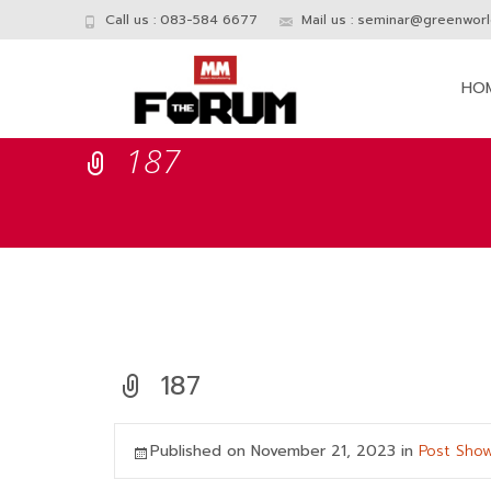
Call us : 083-584 6677
Mail us :
seminar@greenworld
Skip
to
HO
conte
187
187
Published on
November 21, 2023
in
Post Sho