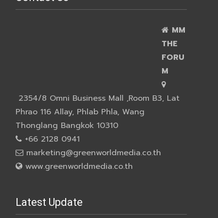
MM
THE
FORU
M
2354/8 Omni Business Mall ,Room B3, Lat
Phrao 116 Allay, Phlab Phla, Wang
Thonglang Bangkok 10310
+66 2128 0941
marketing@greenworldmedia.co.th
www.greenworldmedia.co.th
Latest Update