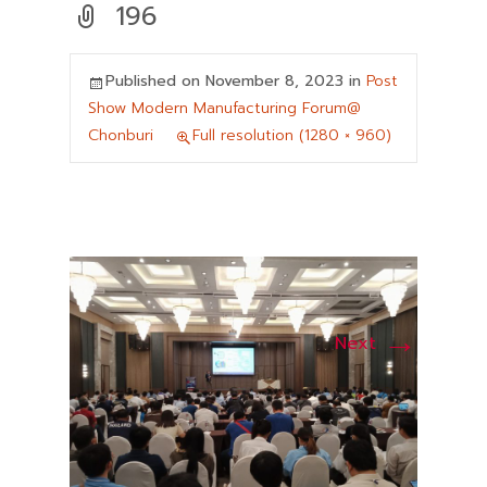
196
Published on
November 8, 2023
in
Post
Show Modern Manufacturing Forum@
Chonburi
Full resolution (1280 × 960)
→
Next