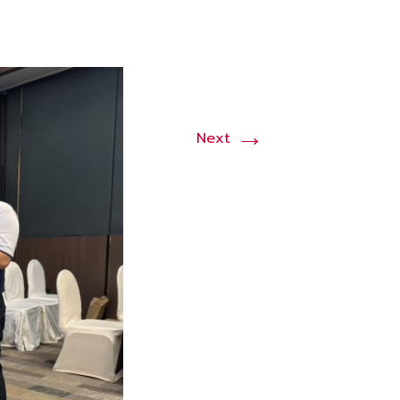
→
Next