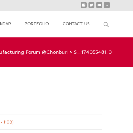
Search
ENDAR
PORTFOLIO
CONTACT US
for:
ufacturing Forum @Chonburi
>
S__174055481_0
 × 1108)