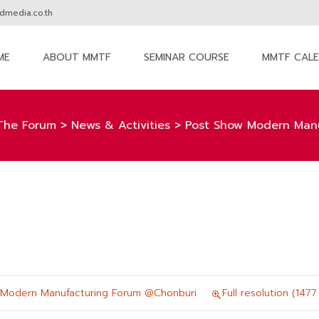
media.co.th
ME
ABOUT MMTF
SEMINAR COURSE
MMTF CAL
nt
The Forum
>
News & Activities
>
Post Show Modern Man
 Modern Manufacturing Forum @Chonburi
Full resolution (1477