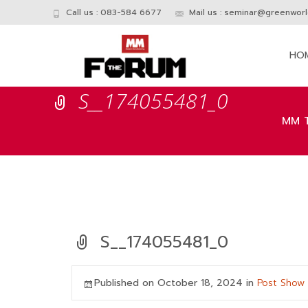
Call us : 083-584 6677
Mail us :
seminar@greenworld
Skip
to
HO
conte
S__174055481_0
MM 
S__174055481_0
Published on
October 18, 2024
in
Post Show