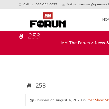
Call us : 083-584 6677
Mail us :
seminar@greenworld
Skip
to
HO
conte
253
MM The Forum
>
News & 
253
Published on
August 4, 2023
in
Post Show M