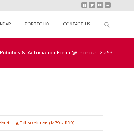
Search
ENDAR
PORTFOLIO
CONTACT US
for:
 Robotics & Automation Forum@Chonburi
>
253
buri
Full resolution (1479 × 1109)