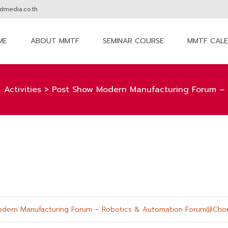
media.co.th
ME
ABOUT MMTF
SEMINAR COURSE
MMTF CAL
nt
Activities
>
Post Show Modern Manufacturing Forum –
odern Manufacturing Forum – Robotics & Automation Forum@Chon