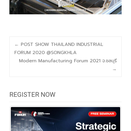
Post
←
POST SHOW THAILAND INDUSTRIAL
FORUM 2020 @SONGKHLA
navigation
Modern Manufacturing Forum 2021 จ.ชลบุรี
→
REGISTER NOW