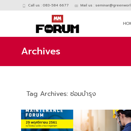
Call us : 083-584 6677
Mail us :
seminar@greenworld
Skip
to
HO
conte
Archives
Tag Archives: ซ่อมบำรุง