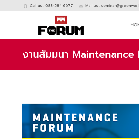
Call us : 083-584 6677
Mail us :
seminar@greenworld
Skip
to
HO
conte
งานสัมมนา Maintenance 