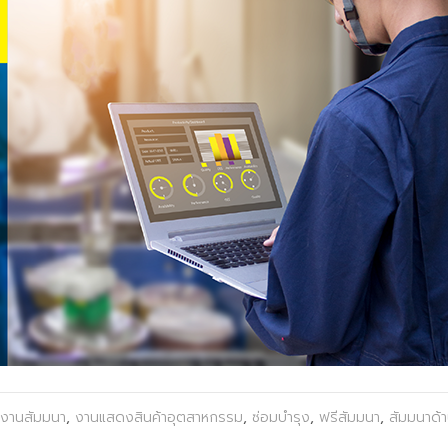
งานสัมมนา
,
งานแสดงสินค้าอุตสาหกรรม
,
ซ่อมบำรุง
,
ฟรีสัมมนา
,
สัมมนาด้