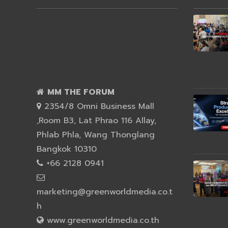
MM THE FORUM
2354/8 Omni Business Mall
,Room B3, Lat Phrao 116 Allay,
Phlab Phla, Wang Thonglang
Bangkok 10310
+66 2128 0941
marketing@greenworldmedia.co.t
h
www.greenworldmedia.co.th