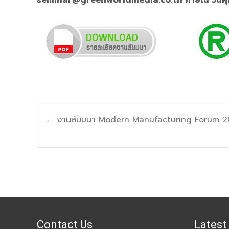
seminar@greenworldmedia.co.th
ภายใน วันศุ
Post
←
งานสัมมนา Modern Manufacturing Forum 20
navigation
Contact Us
Latest