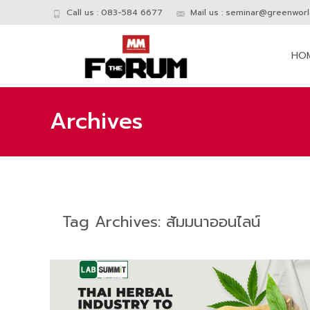
Call us : 083-584 6677
Mail us :
seminar@greenworld
Skip
to
HO
conte
Archives
Tag Archives: สัมมนาออนไลน์