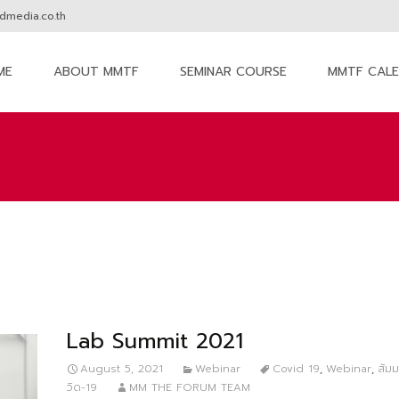
media.co.th
ME
ABOUT MMTF
SEMINAR COURSE
MMTF CAL
nt
Lab Summit 2021
August 5, 2021
Webinar
Covid 19
,
Webinar
,
สัม
วิด-19
MM THE FORUM TEAM