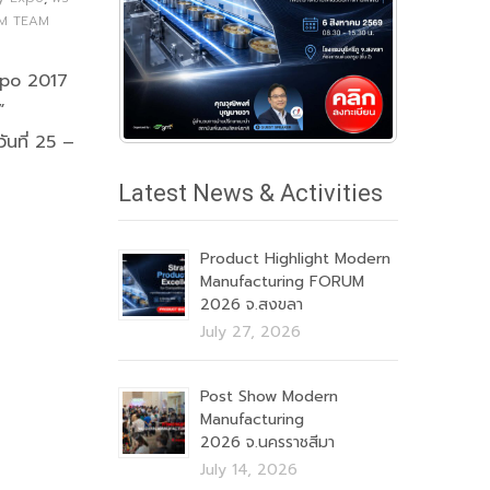
M TEAM
xpo 2017
”
ันที่ 25 –
Latest News & Activities
Product Highlight Modern
Manufacturing FORUM
2026 จ.สงขลา
July 27, 2026
Post Show Modern
Manufacturing
2026 จ.นครราชสีมา
July 14, 2026