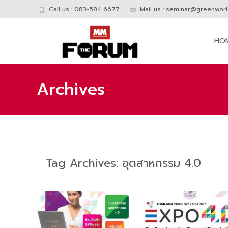
Call us : 083-584 6677
Mail us :
seminar@greenworld
Skip
to
HO
conte
Archives
Tag Archives: อุตสาหกรรม 4.0