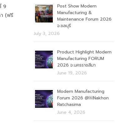
่ 9
Post Show Modern
Manufacturing &
า (ฟรี
Maintenance Forum 2026
จ.ชลบุรี
July 3, 2026
Product Highlight Modern
Manufacturing FORUM
2026 จ.นครราชสีมา
June 19, 2026
Modern Manufacturing
Forum 2026 @￼Nakhon
Ratchasima
June 4, 2026