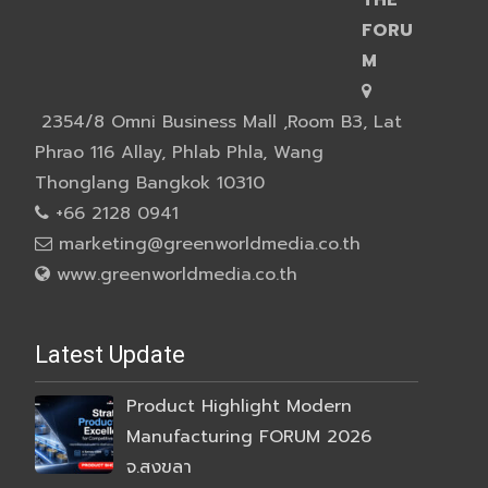
FORU
M
2354/8 Omni Business Mall ,Room B3, Lat
Phrao 116 Allay, Phlab Phla, Wang
Thonglang Bangkok 10310
+66 2128 0941
marketing@greenworldmedia.co.th
www.greenworldmedia.co.th
Latest Update
Product Highlight Modern
Manufacturing FORUM 2026
จ.สงขลา