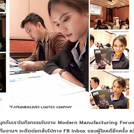
วมสนุกกับเราในกิจกรรมในงาน Modern Manufacturing Foru
น ทีมงานฯ จะติดต่อกลับไปทาง FB Inbox ของผู้โชคดีอีกครั้ง ห