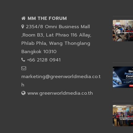
MM THE FORUM
2354/8 Omni Business Mall
,Room B3, Lat Phrao 116 Allay,
Phlab Phla, Wang Thonglang
Bangkok 10310
+66 2128 0941
marketing@greenworldmedia.co.t
h
www.greenworldmedia.co.th