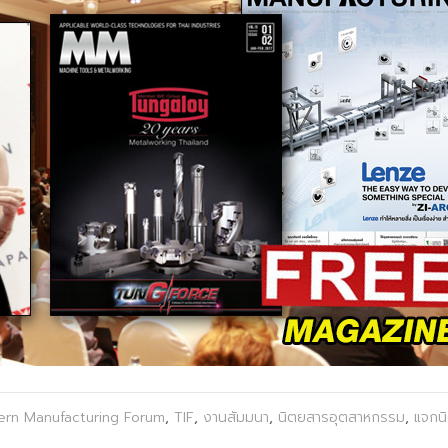
rn Manufacturing Forum
,
TIF
,
งานสัมมนา
,
นิตยสารอุตสาหกรรม
,
แจกน