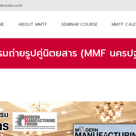
media.co.th
ME
ABOUT MMTF
SEMINAR COURSE
MMTF CAL
nt
รมถ่ายรูปคู่นิตยสาร (MMF นครป
MM The Forum
>
News & Activities
>
ประกาศผ