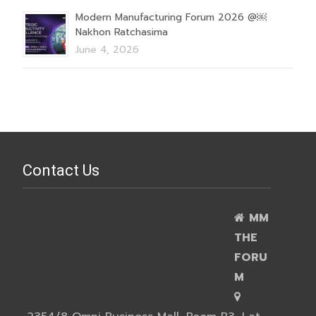
Modern Manufacturing Forum 2026 @￼
Nakhon Ratchasima
June 4, 2026
Contact Us
MM
THE
FORU
M