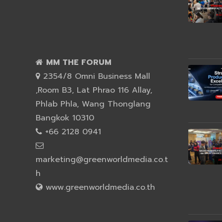
MM THE FORUM
2354/8 Omni Business Mall
,Room B3, Lat Phrao 116 Allay,
Phlab Phla, Wang Thonglang
Bangkok 10310
+66 2128 0941
marketing@greenworldmedia.co.t
h
www.greenworldmedia.co.th