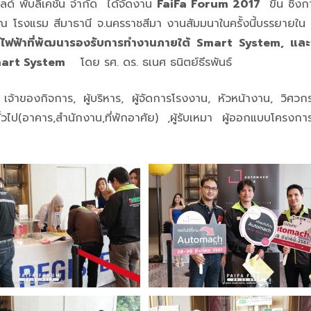
ิลด์ พับลิเคชั่น จำกัด ได้จัดงาน
FaiFa Forum 2017
ขึ้น ซึ่ง
 ณ โรงแรม สีมาธานี จ.นครราชสีมา
งานสัมมนาในครั้งนี้บรรยายใน
ไฟฟ้าที่พัฒนารองรับการทำงานภายใต้ Smart System, และ
Smart System
โดย รศ. ดร. ธเนศ ธนิตย์ธีรพันธ์
จ้าของกิจการ, ผู้บริหาร, ผู้จัดการโรงงาน, หัวหน้างาน, วิศวก
ั่วไป(อาคาร,สำนักงาน,ที่พักอาศัย) ,ผู้รับเหมา ผู้ออกแบบโครง