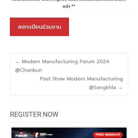
หน้า **
ลงทะเบียนร่วมงาน
Post
←
Modern Manufacturing Forum 2024
@Chonburi
navigation
Post Show Modern Manufacturing
@Songkhla
→
REGISTER NOW