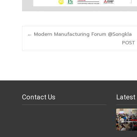
Post
←
Modern Manufacturing Forum @Songkla
POST
navigation
Contact Us
Latest