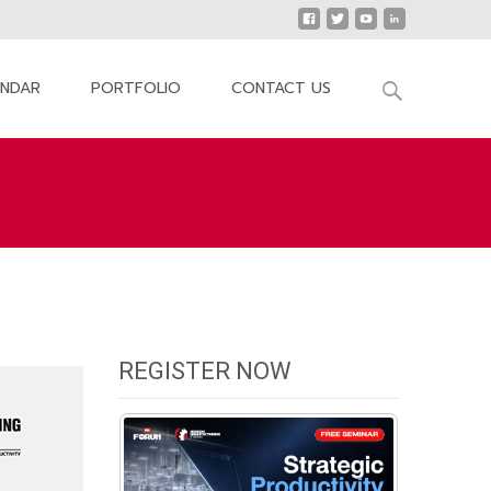
Search
ENDAR
PORTFOLIO
CONTACT US
for:
ern Manufacturing Forum @Nakhonratchasima
REGISTER NOW