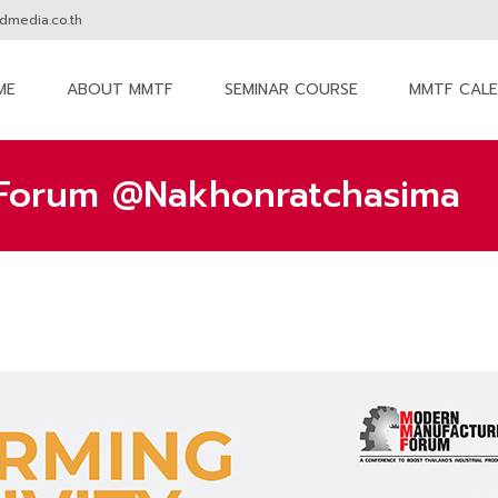
media.co.th
ME
ABOUT MMTF
SEMINAR COURSE
MMTF CAL
nt
 Forum @Nakhonratchasima
MM The Forum
>
Seminar
>
Mod