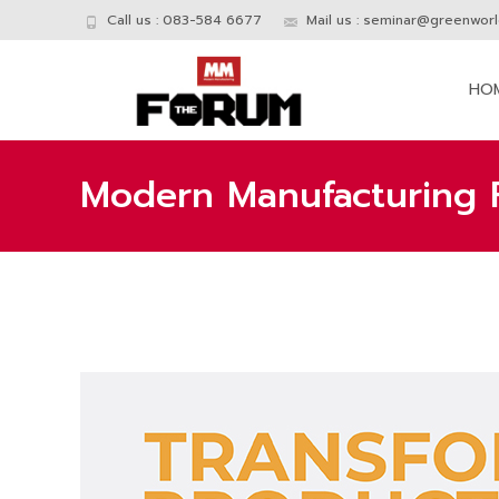
Call us : 083-584 6677
Mail us :
seminar@greenworld
Skip
to
HO
conte
Modern Manufacturing