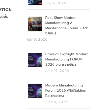
July 4, 2026
ATION
นชั่น
Post Show Modern
Manufacturing &
Maintenance Forum 2026
จ.ชลบุรี
July 3, 2026
Product Highlight Modern
Manufacturing FORUM
2026 จ.นครราชสีมา
June 19, 2026
Modern Manufacturing
Forum 2026 @￼Nakhon
Ratchasima
June 4, 2026