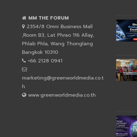
MM THE FORUM
2354/8 Omni Business Mall
,Room B3, Lat Phrao 116 Allay,
Phlab Phla, Wang Thonglang
Bangkok 10310
+66 2128 0941
marketing@greenworldmedia.co.t
h
www.greenworldmedia.co.th