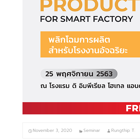
November 3, 2020
Seminar
Rungthip T.