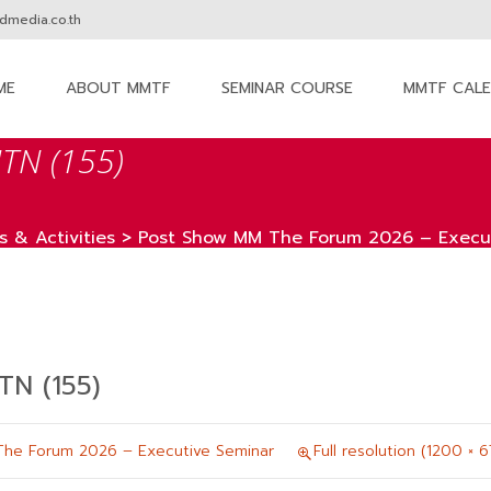
media.co.th
ME
ABOUT MMTF
SEMINAR COURSE
MMTF CAL
nt
N (155)
 & Activities
>
Post Show MM The Forum 2026 – Execut
N (155)
he Forum 2026 – Executive Seminar
Full resolution (1200 × 