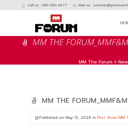
Call us : 083-584 6677
Mail us :
seminar@greenworld
Skip
to
HO
conte
MM THE FORUM_MMF&MT
MM The Forum
>
News
MM THE FORUM_MMF&MT
Published on
May 13, 2026
in
Post Show MM T