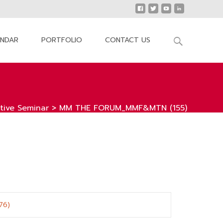
Search
ENDAR
PORTFOLIO
CONTACT US
for:
ive Seminar
>
MM THE FORUM_MMF&MTN (155)
676)