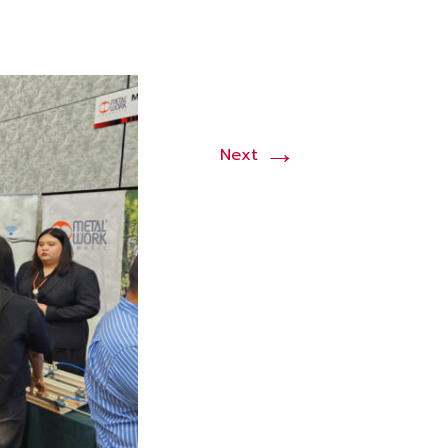
→
Next