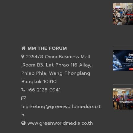
MM THE FORUM
2354/8 Omni Business Mall
,Room B3, Lat Phrao 116 Allay,
Phlab Phla, Wang Thonglang
Bangkok 10310
+66 2128 0941
marketing@greenworldmedia.co.t
h
www.greenworldmedia.co.th