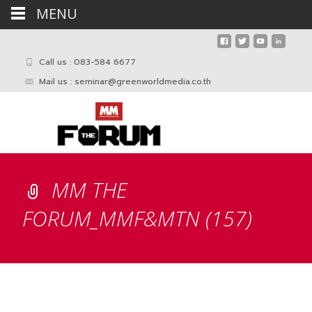
MENU
Call us : 083-584 6677
Mail us :
seminar@greenworldmedia.co.th
MM THE
FORUM_MMF&MTN (157)