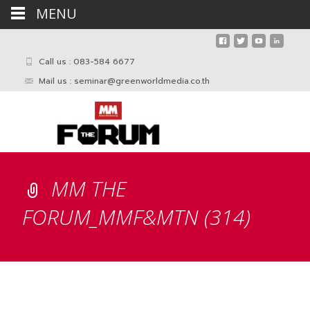
MENU
Call us : 083-584 6677
Mail us :
seminar@greenworldmedia.co.th
MM THE
FORUM_MMF&MTN (314)