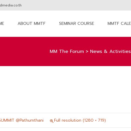
media.co.th
ME
ABOUT MMTF
SEMINAR COURSE
MMTF CAL
nt
MM The Forum
>
News & Activities
SUMMIT @Pathumthani
Full resolution (1280 × 719)