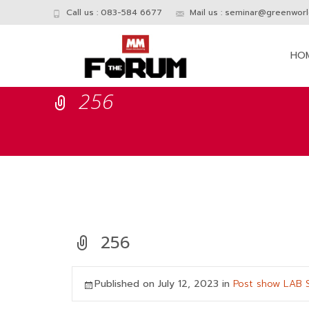
Call us : 083-584 6677
Mail us :
seminar@greenworld
Skip
to
HO
conte
256
256
Published on
July 12, 2023
in
Post show LAB 