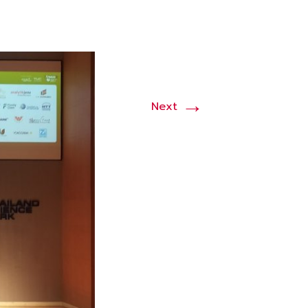
→
Next