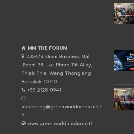
MM THE FORUM
2354/8 Omni Business Mall
,Room B3, Lat Phrao 116 Allay,
Phlab Phla, Wang Thonglang
Bangkok 10310
+66 2128 0941
marketing@greenworldmedia.co.t
h
www.greenworldmedia.co.th