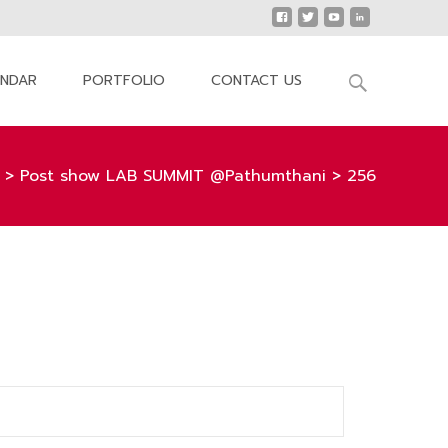
Search
ENDAR
PORTFOLIO
CONTACT US
for:
>
Post show LAB SUMMIT @Pathumthani
>
256