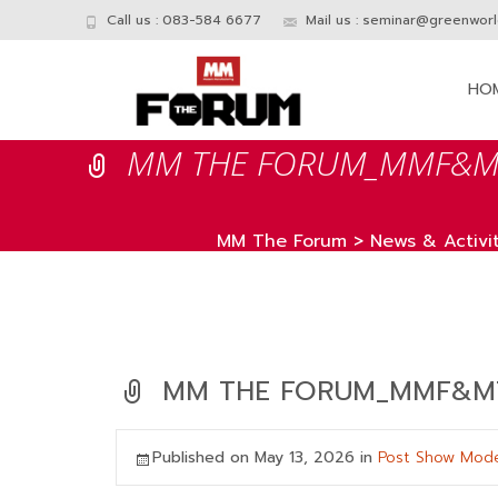
Call us : 083-584 6677
Mail us :
seminar@greenworld
Skip
to
HO
conte
MM THE FORUM_MMF&MT
MM The Forum
>
News & Activit
MM THE FORUM_MMF&MT
Published on
May 13, 2026
in
Post Show Mode