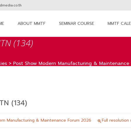
media.co.th
ME
ABOUT MMTF
SEMINAR COURSE
MMTF CAL
nt
N (134)
ies
>
Post Show Modern Manufacturing & Maintenance
N (134)
rn Manufacturing & Maintenance Forum 2026
Full resolution