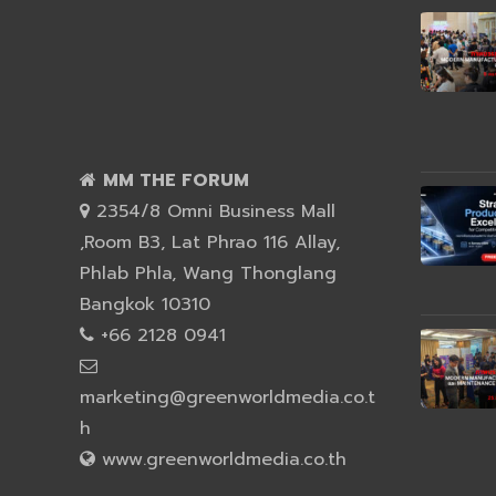
MM THE FORUM
2354/8 Omni Business Mall
,Room B3, Lat Phrao 116 Allay,
Phlab Phla, Wang Thonglang
Bangkok 10310
+66 2128 0941
marketing@greenworldmedia.co.t
h
www.greenworldmedia.co.th