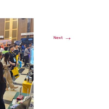
→
Next