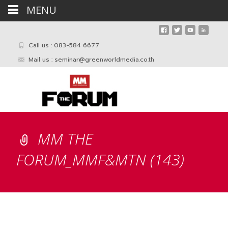
MENU
Call us : 083-584 6677
Mail us :
seminar@greenworldmedia.co.th
MM THE
FORUM_MMF&MTN (143)